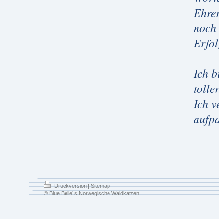
Ehren
noch 
Erfol
Ich b
tolle
Ich v
aufpa
Druckversion
|
Sitemap
© Blue Belle´s Norwegische Waldkatzen