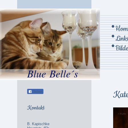
Hom
Link
Bild
Blue Belle´s
Kate
Teilen
Kontakt
B. Kapischke