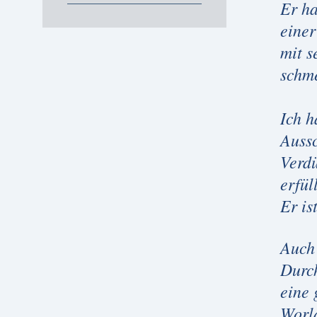
Er ha
eine
mit s
schme
Ich h
Aussc
Verdü
erfüll
Er is
Auch 
Durch
eine 
World