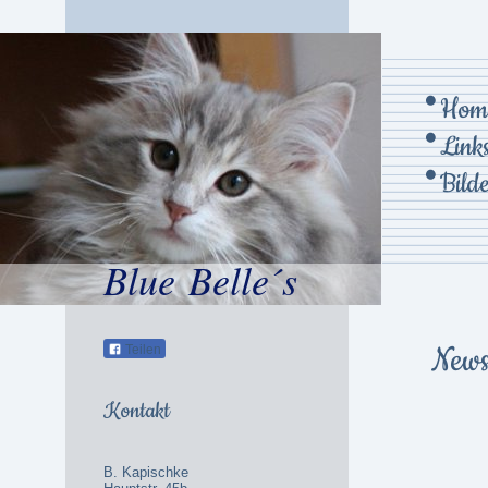
Hom
Link
Bild
Blue Belle´s
News
Teilen
Kontakt
B. Kapischke