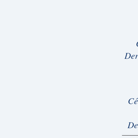
Der
Cé
De