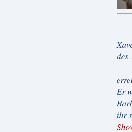
Xav
des 
erre
Er w
Barb
ihr 
Sho