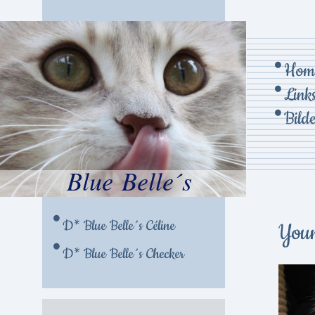
Hom
Link
Bild
Blue Belle´s
D* Blue Belle´s Céline
Youn
D* Blue Belle´s Checker